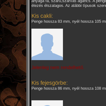
anyaga fa, szaru,szarvas agancs. A pengé
élezés élszalagos. Az alábbi típusok szer
Kis cakli:
Penge hossza 83 mm, nyél hossza 105 m
Jelenleg nem rendelhető.
Kis fejesgörbe:
Penge hossza 86 mm, nyél hossza 108 m