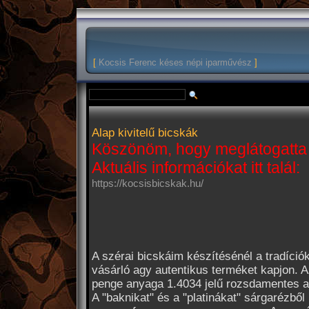
[
Kocsis Ferenc késes népi iparművész
]
Alap kivitelű bicskák
Köszönöm, hogy meglátogatta 
Aktuális információkat itt talál:
https://kocsisbicskak.hu/
A szérai bicskáim készítésénél a tradíci
vásárló agy autentikus terméket kapjon. Az
penge anyaga 1.4034 jelű rozsdamentes 
A "baknikat" és a "platinákat" sárgarézből