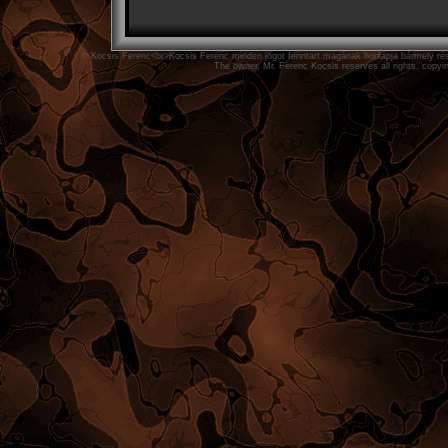
© Kocsis Ferenc<br>Kocsis Ferenc minden jogot fenntart magának honlapja bármely rész
The owner, Mr. Ferenc Kocsis reserves all rights, copyin