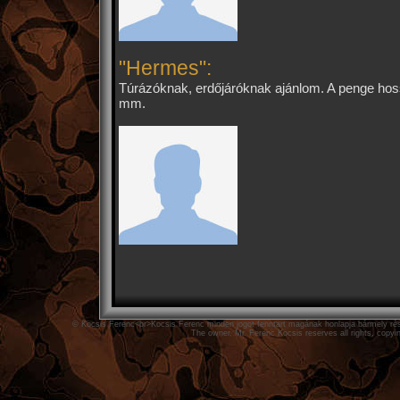
"Hermes":
Túrázóknak, erdőjáróknak ajánlom. A penge hos
mm.
© Kocsis Ferenc<br>Kocsis Ferenc minden jogot fenntart magának honlapja bármely rész
The owner, Mr. Ferenc Kocsis reserves all rights, copyin