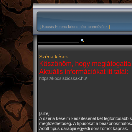
[
Kocsis Ferenc késes népi iparművész
]
Széria kések
Köszönöm, hogy meglátogatta 
Aktuális információkat itt talál:
https://kocsisbicskak.hu/
[size]
A széria késeim készítésénél két legfontosabb 
megfizethetőség. A típusokat a beazonosíthatósá
Adott típus darabjai egyedi sorszomot kapnak.